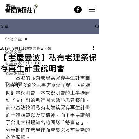
文章
全部文章
2019年9月1日
讀畢需時 2 分鐘
全部文章
【老屋曼波】私有老建築保
老屋曼波 O house
存再生計畫說明會
老屋調查誌
       基隆的私有老建築保存再生計畫團
老屋講座
隊在4/13號於見書店舉辦了第一次的補
助計畫說明會，本次說明會的上半場請
到了文化部的執行團隊詹益忠建築師，
前來基隆說明私有老建築保存再生計畫
的申請規範以及其精神，而下半場請到
了台北大稻埕知名的團隊「舒喜巷」，
分享他們在老屋裡面成長以及辦活動的
心路歷程。