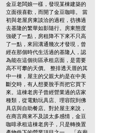
金豆老闆娘一樣，發現某棟建築的
立面很喜歡，而開了金豆咖啡。 當
初與老屋房東談洽的過程，彷彿過
去基隆的繁華如影隨行。房東態度
強硬了一點，房租降不下來不只高
了一點，來回溝通幾次才發現，曾
經在那個時代生活過的基隆人，認
為能在這個街區承租店面，是需要
高不可攀的天價。 整排透天厝的其
中一棟，屋主的父親大約是在中美
斷交時，有人想要脫手而把它買下
來。這棟老房子曾經營業過的店家
種類，從電動玩具店、理容院到佛
具店與自助餐店。對於屋主來說，
在商言商來不及談太多感情，金豆
咖啡承租這棟老房子，只是轉換置
產物件下的營業項目之一。 「在廟