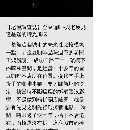
【老屋調查誌】金豆咖啡-與老屋見
證基隆的時光風味
「基隆這個城市的未來性比較模糊
一點。」金豆咖啡品味迴廊的老闆
王鴻麟說。 成功二路三十一號橋下
的畸零空間，是經營三十多年的金
豆咖啡本店所在位置。從爸爸手上
接手的咖啡事業，要另闢新址的決
定，被當時不斷嚷嚷的拆橋聲浪影
響，不是做到橋拆關店離開，就是
要有先見之明先行選擇新地點。 時
間一轉眼過了快十年，橋下本店還
在，而橋還沒有拆。這座城市的模