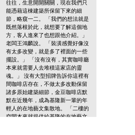
往往，生意開開關關，現在我們只
能憑藉這棟建築所保留下來的細
節，略窺一二。 「我們的想法就是
既然落根於此，就想要了解這個地
方，客人進來了也想跟他介紹。」
老闆王鴻麟說。 「裝潢感覺好像沒
有太多改變，就是多了裡面的一些
擺設。」 「沒有沒有，其實咖啡廳
本來就需要人去堆積這家店的靈
魂。」 沒有大型招牌告訴你這裡有
間咖啡店存在，不做太多改動保留
諸多原始建築細節，金豆咖啡店默
默在近幾年，成為基隆新一輩的年
輕人的在地藝文集散地。 「二樓的
空間本來就提供給基隆的在地藝文
工作者，有個發聲的機會。三一八
青年佔領立法院行動後，有一部分