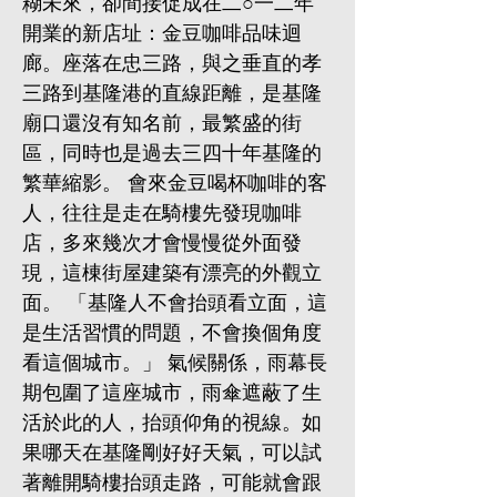
糊未來，卻間接促成在二○一二年
開業的新店址：金豆咖啡品味迴
廊。座落在忠三路，與之垂直的孝
三路到基隆港的直線距離，是基隆
廟口還沒有知名前，最繁盛的街
區，同時也是過去三四十年基隆的
繁華縮影。 會來金豆喝杯咖啡的客
人，往往是走在騎樓先發現咖啡
店，多來幾次才會慢慢從外面發
現，這棟街屋建築有漂亮的外觀立
面。 「基隆人不會抬頭看立面，這
是生活習慣的問題，不會換個角度
看這個城市。」 氣候關係，雨幕長
期包圍了這座城市，雨傘遮蔽了生
活於此的人，抬頭仰角的視線。如
果哪天在基隆剛好好天氣，可以試
著離開騎樓抬頭走路，可能就會跟