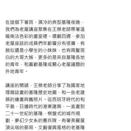
在這個下著雨、濕冷的典型基隆夜晚，
我們為老屋講座聚集在王傑老師帶著溫
暖南法色彩的畫室裡。環顧四週，參加
老屋座談的成員們年齡層分布很廣，有
貌似還是小學生的小妹妹，也有兩鬢斑
白的大哥大姊，更多的是來自基隆各地
的青年，和喜歡基隆或關心老屋議題的
外地青年。
講座的開頭，王傑老師分享了為國家地
理雜誌畫的基隆歷史地圖，和一些老建
築的繪畫與舊照片。從西班牙時代的和
平島，日據時代的港東建築，一直畫到
二十一世紀的基隆，棋盤式的城市規
劃、夢幻少女系的憲兵隊、有著美麗屋
頂尖塔的郵局、文藝復興風格的老基隆