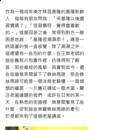
作為一個成年後才移居基隆的基隆新鮮
人，每每有朋友問我：「來基隆以後還
習慣嗎？」「很習慣呀，覺得蠻喜歡
的。」這麼回答之後，常得到對方一臉
困惑地說：「基隆很潮濕耶！」總是一
時語塞的我一直感覺，除了潮濕之外，
這裡還有一些別的什麼。在王傑老師的
這些舊照片和畫作裡，彷彿得到了解
答。那些曾經的風華，其實到如今，還
在街道巷弄間留下了蛛絲馬跡，那些蛛
絲馬跡可能是一個洋房老騎樓、一面傾
頹的牆面、一片舊花磚或一扇木窗。關
注老屋議題的我們，或許在日常的某一
天，在熟悉的街道裡，無意間看見了些
什麼，受到這些美麗蛛絲馬跡的牽引，
於是都來到了這個老屋講座。