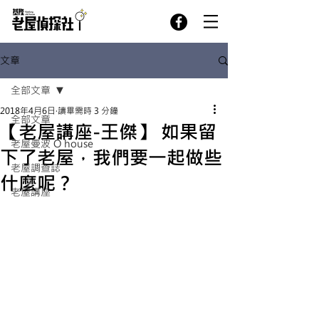
文章
全部文章
2018年4月6日
讀畢需時 3 分鐘
全部文章
【老屋講座-王傑】 如果留
老屋曼波 O house
下了老屋，我們要一起做些
老屋調查誌
什麼呢？
老屋講座