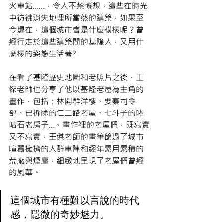
火車站……，令人不禁懷想，這些在時光
中彷彿消失地理所當然的建築，如果至
今還在，這個城市會是什麼模樣呢？曾
經行走於這些建築間的基隆人，又用什
麼樣的姿態生活著?
在看了基隆歷史地圖和老照片之後，王
傑老師也分享了他以基隆老屋為主角的
畫作，包括：林開群洋樓、要寨司令
部、已拆除的仁二路老屋、七斗子的咾
咕石老房子…。畫作裡的老屋們，既寫實
又不寫實，王傑老師的畫筆篩過了城市
喧囂擁擠的人群車陣和經年累月累積的
荒廢與煙塵，細緻地呈現了老屋們曾經
的風華。
這個城市有種難以言說的時代
感，隱微的奇妙魅力。