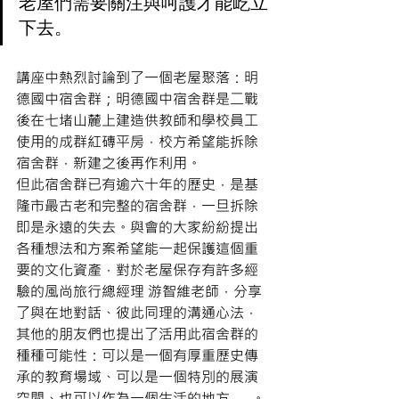
老屋們需要關注與呵護才能屹立
下去。
講座中熱烈討論到了一個老屋聚落：明
德國中宿舍群；明德國中宿舍群是二戰
後在七堵山麓上建造供教師和學校員工
使用的成群紅磚平房，校方希望能拆除
宿舍群，新建之後再作利用。
但此宿舍群已有逾六十年的歷史，是基
隆市最古老和完整的宿舍群，一旦拆除
即是永遠的失去。與會的大家紛紛提出
各種想法和方案希望能一起保護這個重
要的文化資產，對於老屋保存有許多經
驗的風尚旅行總經理 游智維老師，分享
了與在地對話、彼此同理的溝通心法，
其他的朋友們也提出了活用此宿舍群的
種種可能性：可以是一個有厚重歷史傳
承的教育場域、可以是一個特別的展演
空間、也可以作為一個生活的地方……。